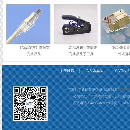
【新品发布】前端穿
【新品发布】前端穿
TC6H6-GB
孔水晶头
孔水晶头手工具
件式屏
CNCOB 
尾夹
关于胜高
|
六类水晶头
|
CAT6A
广东胜高通信有限公司 版权所有
粤ICP备
公司地址：广东省东莞市万江街道坝新
联系电话：4000-169-069 传真：0769-8