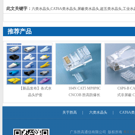
(CeBIT)完美收官
此文关键字：
六类水晶头,CAT6A类水晶头,屏蔽类水晶头,超五类水晶头,工业水
推荐产品
【新品发布】各式水
104N CAT5 MP8P8C
C6P6-B C
晶头护套
CNCOB 胜高防爆长
式非屏蔽 C
身水晶头
高弯弹片
关于胜高
|
六类水晶头
|
CAT6A
广东胜高通信有限公司 版权所有
粤ICP备