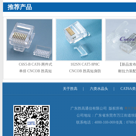
推荐产品
C6S5-B CAT6 两件式
102SN CAT5 8P8C
【新品发布】
单排 CNCOB 胜高短
CNCOB 胜高短身防
耐拉力装
身水晶头
爆水晶头
连水
关于胜高
|
六类水晶头
|
CAT6A
广东胜高通信有限公司 版权所有
粤ICP备
公司地址：广东省东莞市万江街道坝新
联系电话：4000-169-069 传真：0769-8