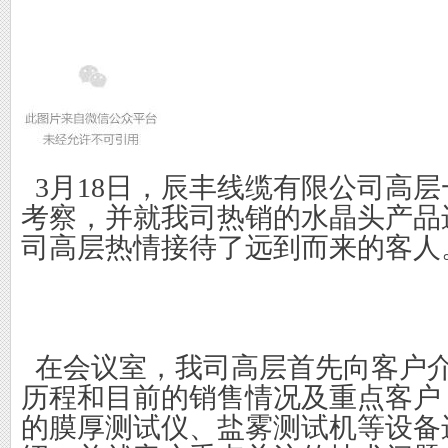
  3
月
18
日，
辰丰线缆有限公司
高层
考察，并就我司热销的
水晶头产品
司高层
热情接待了
远到而来
的客人
  在会议室，
我司高层
首先向客户
历程和
目前
的销售情况及重点客户
的
膜厚测试仪
、
盐雾测试机
等设备