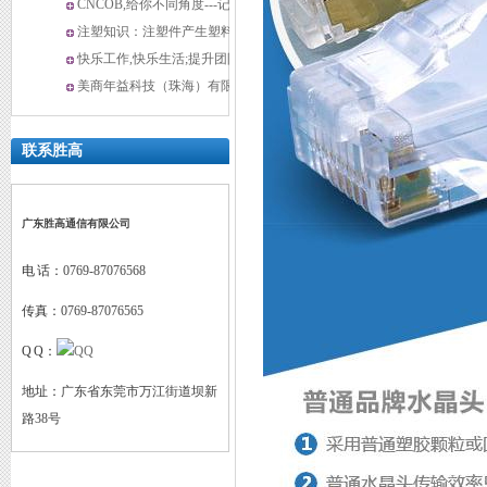
析
网线
CNCOB,给你不同角度---记直
商标注册证
角屏蔽水晶头
注塑知识：注塑件产生塑料的
降解起因及解决办法？
快乐工作,快乐生活;提升团队
凝聚力--CNCOB华侨城旅游纪
美商年益科技（珠海）有限公
实(一)
司来胜高参观审厂
联系胜高
广东胜高通信有限公司
电 话：
0769-87076568
传真：
0769-87076565
优秀民营企业主
Q Q：
地址：
广东省东莞市万江街道坝新
路38号