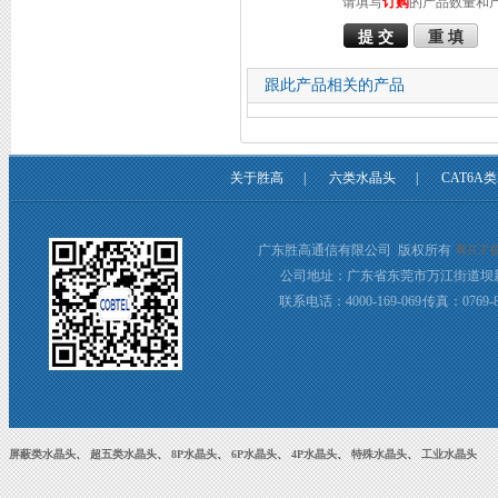
请填写
订购
的产品数量和
跟此产品相关的产品
关于胜高
|
六类水晶头
|
CAT6A
广东胜高通信有限公司 版权所有
粤ICP备
公司地址：广东省东莞市万江街道坝新
联系电话：4000-169-069 传真：0769-8
屏蔽类水晶头
、
超五类水晶头
、
8P水晶头
、
6P水晶头
、
4P水晶头
、
特殊水晶头
、
工业水晶头