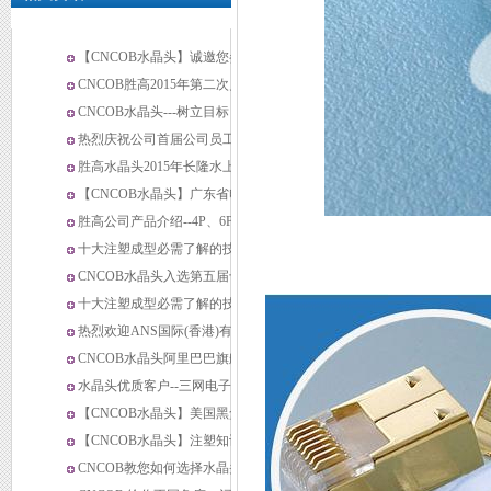
【CNCOB水晶头】诚邀您参
加2019年环球资源（Global
CNCOB胜高2015年第二次员
sources）香港电子展
工大会
CNCOB水晶头---树立目标，
勇往直前
热烈庆祝公司首届公司员工大
会圆满成功
胜高水晶头2015年长隆水上乐
园之旅
【CNCOB水晶头】广东省电
专利证书3
线电缆行业协会一行来公司考
胜高公司产品介绍--4P、6P水
察交流
晶头系列
十大注塑成型必需了解的技巧
→材料选择
CNCOB水晶头入选第五届十
大牛商，微信投票赢大奖
十大注塑成型必需了解的技巧
→壁厚
热烈欢迎ANS国际(香港)有限
公司高层来我司参观
CNCOB水晶头阿里巴巴旗舰
店
水晶头优质客户--三网电子访
厂纪实
【CNCOB水晶头】美国黑盒
有限公司东莞代表处高层来访
【CNCOB水晶头】注塑知识
CNCOB水晶头
分享：注塑制品气泡的原因分
CNCOB教您如何选择水晶头