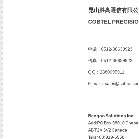
昆山胜高通信有限公
COBTEL PRECISIO
0512-36639923
电话：
0512-36639923
传真：
Q Q
2880095911
：
E-mail
sales@cobtel.c
：
Baogoo Solutions Inc.
Add:PO Box 58010 Chaparr
AB T2X 3V2 Canada
Tel:(403)919-6558