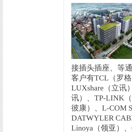
专利证书3
接插头插座、等
客户有TCL（罗
LUXshare（立
讯）、TP-LINK
商标注册证
彼康）、L-COM
DATWYLER C
Linoya（领亚）、