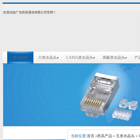
欢迎光临广东胜高通信有限公司官网！
胜高首页
六类水晶头
CAT6A类水晶头
屏蔽类水晶头
产
当前位置:
首页
»
胜高产品
»
五类水晶头
»