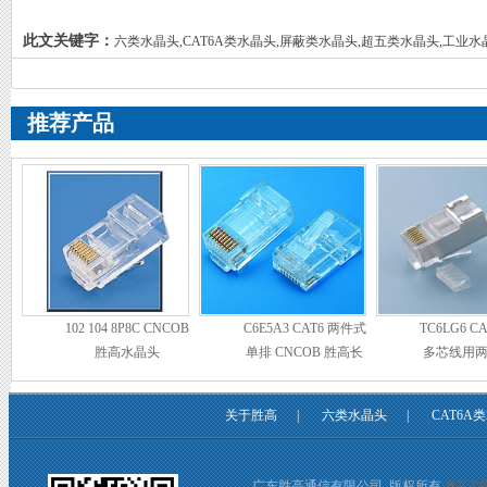
此文关键字：
六类水晶头,CAT6A类水晶头,屏蔽类水晶头,超五类水晶头,工业水
推荐产品
102 104 8P8C CNCOB
C6E5A3 CAT6 两件式
TC6LG6 C
胜高水晶头
单排 CNCOB 胜高长
多芯线用
身水晶头
CNCOB 
尾夹
关于胜高
|
六类水晶头
|
CAT6A
广东胜高通信有限公司 版权所有
粤ICP备