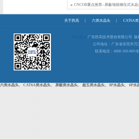
CNCOB重点推荐--屏蔽地线铆压式水晶
关于胜高
|
六类水晶头
|
CAT6A
网站建设
广东胜高技术股份有限公司 版
公司地址：广东省东莞市万
联系电话：4000-169-069 传
专利证书3
六类水晶头
、
CAT6A类水晶头
、
屏蔽类水晶头
、
超五类水晶头
、
8P水晶头
、
6P水
ISO证书