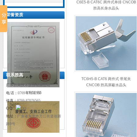
C6E5-B CAT6C 两件式单排 CNCOB
胜高长身水晶头
荣誉资质
联系胜高
TC6H5-B CAT6 两件式 带尾夹
广东胜高技术股份有限公司
CNCOB 胜高屏蔽水晶头
专利证书5
电 话：
0769-87076568
传真：
0769-87076565
Q Q：
地址：
广东省东莞市万江街道创新
路9号