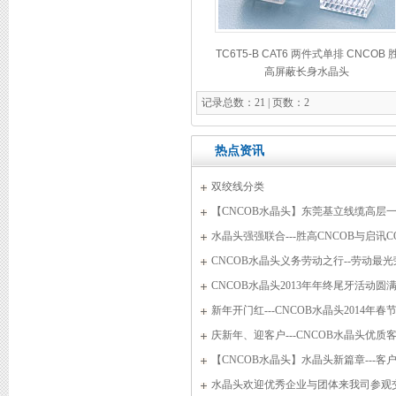
TC6T5-B CAT6 两件式单排 CNCOB 
高屏蔽长身水晶头
优秀民营企业主
记录总数：21 | 页数：2
热点资讯
双绞线分类
【CNCOB水晶头】东莞基立线缆高层
公司参观考察
水晶头强强联合---胜高CNCOB与启讯C
新篇章
CNCOB水晶头义务劳动之行--劳动最光
CNCOB水晶头2013年年终尾牙活动圆
新年开门红---CNCOB水晶头2014年春
COB授权书
式
庆新年、迎客户---CNCOB水晶头优质
访厂纪实
【CNCOB水晶头】水晶头新篇章---客
来访CNCOB
水晶头欢迎优秀企业与团体来我司参观