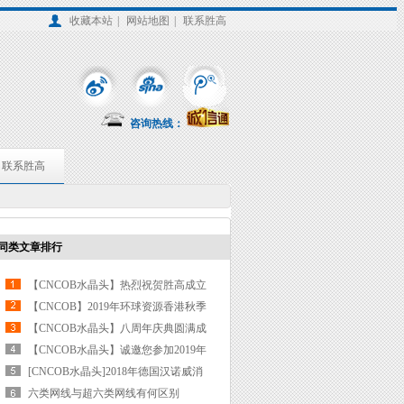
收藏本站
|
网站地图
|
联系胜高
咨询热线：
联系胜高
同类文章排行
【CNCOB水晶头】热烈祝贺胜高成立
九周年“扎根九载 匠心筑梦”庆典活动
【CNCOB】2019年环球资源香港秋季
圆满落幕
电子展圆满收官
【CNCOB水晶头】八周年庆典圆满成
功
【CNCOB水晶头】诚邀您参加2019年
环球资源（Global sources）香港电子
[CNCOB水晶头]2018年德国汉诺威消
展
费电子展(CeBIT)完美收官
六类网线与超六类网线有何区别