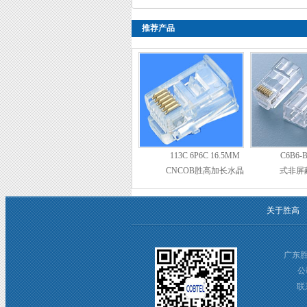
推荐产品
113C 6P6C 16.5MM
C6B6-
CNCOB胜高加长水晶
式非屏蔽
头
高
关于胜高
广东
公
联系