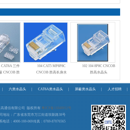
B CAT6A 三件
104 CAT5 MP8P8C
102 104 8P8C CNCOB
 CNCOB 胜
CNCOB 胜高长身水
胜高水晶头
长身水晶头
晶头
|
六类水晶头
|
CAT6A类水晶头
|
屏蔽类水晶头
|
人才招聘
|
胜高通信有限公司 版权所有
粤ICP备11048912号
司地址：广东省东莞市万江街道坝新路38号
电话：4000-169-069 传真：0769-87076565