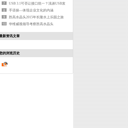
（CNCOB水晶头科普篇）
USB 3.1可否让接口统一？浅谈USB发
展
手语操---体现企业文化的内涵
胜高水晶头2015年长隆水上乐园之旅
华维威视领导考察胜高水晶头
最新资讯文章
您的浏览历史