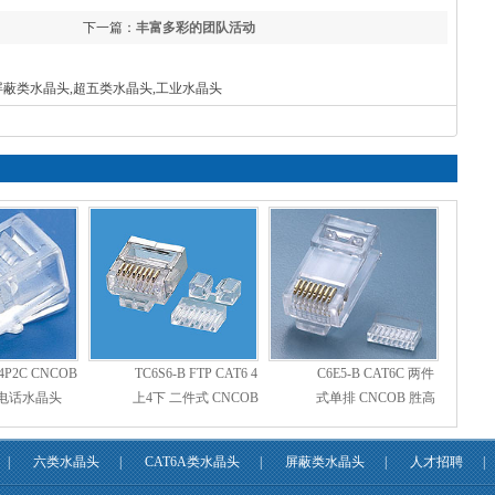
下一篇：
丰富多彩的团队活动
,屏蔽类水晶头,超五类水晶头,工业水晶头
 4P2C CNCOB
TC6S6-B FTP CAT6 4
C6E5-B CAT6C 两件
电话水晶头
上4下 二件式 CNCOB
式单排 CNCOB 胜高
胜高短身水晶头
长身水晶头
|
六类水晶头
|
CAT6A类水晶头
|
屏蔽类水晶头
|
人才招聘
|