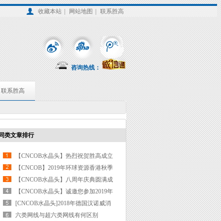
收藏本站
|
网站地图
|
联系胜高
咨询热线：
联系胜高
同类文章排行
【CNCOB水晶头】热烈祝贺胜高成立
九周年“扎根九载 匠心筑梦”庆典活动
【CNCOB】2019年环球资源香港秋季
圆满落幕
电子展圆满收官
【CNCOB水晶头】八周年庆典圆满成
功
【CNCOB水晶头】诚邀您参加2019年
环球资源（Global sources）香港电子
[CNCOB水晶头]2018年德国汉诺威消
展
费电子展(CeBIT)完美收官
六类网线与超六类网线有何区别