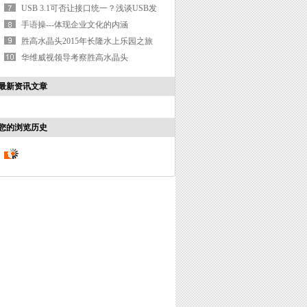
（CNCOB水晶头科普篇）
USB 3.1可否让接口统一？浅谈USB发
展
手语操---体现企业文化的内涵
胜高水晶头2015年长隆水上乐园之旅
华维威视领导考察胜高水晶头
最新资讯文章
您的浏览历史