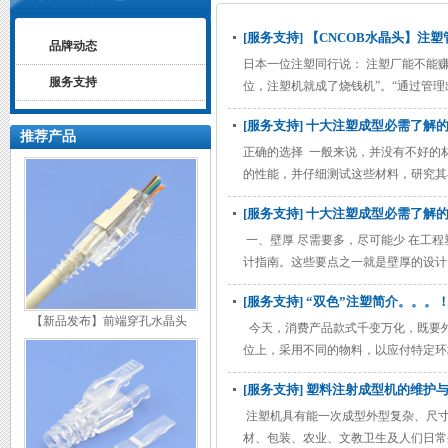
[服务支持] 【CNCOB水晶头】
品牌动态
日本一位注塑同行说： 注塑厂能不能
服务支持
位，注塑机就成了烧钱机”。“通过管
动化生产模式。然而目前国内很多企业
[服务支持] 十大注塑成型必需了解
已成为企业发展的“瓶颈”。
推荐产品
正确的选择 一般来说，并没有不好的
的性能，并仔细测试这些材料，研究其
料。它又可分为无定型塑料和半结晶性
[服务支持] 十大注塑成型必需了解
性塑料主要用于机械强度高的部件，而
维增强、
一、壁厚 尽需要多，尽可能少 在工
计指南。这些要点之一就是壁厚的设计
有显著影响： 零件重量 在模塑中可
[服务支持] “双色”注塑简介。。。
【新品发布】前端穿孔水晶头
今天，消费产品款式千变万化，既要
位上，采用不同的物料，以应付特定环
产技术也随之复杂化，双物料注塑工艺
[服务支持] 塑料注射成型机的维护
胜任，不过后加工工序相当费时复杂，
模具设计的技巧
注塑机具有能一次成型外型复杂、尺寸
材、包装、农业、文教卫生及人们日常