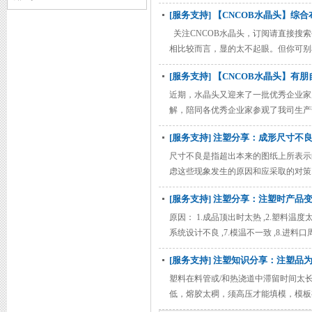
料量 C 增加模温 6)A 增加唧柱温度.
[服务支持] 【CNCOB水晶头】
关注CNCOB水晶头，订阅请直接搜索
相比较而言，显的太不起眼。但你可别
不加以注意，那么在网络建成后，轻松
[服务支持] 【CNCOB水晶头】
和大家一起来了解一下如何选购到质
近期，水晶头又迎来了一批优秀企业家
解，陪同各优秀企业家参观了我司生产
文化建设等方面内容进行了交流，发表
[服务支持] 注塑分享：成形尺寸不
我司各生产部门，今年我司各部门在人
客户。 在客户
尺寸不良是指超出本来的图纸上所表示
虑这些现象发生的原因和应采取的对策
[服务支持] 注塑分享：注塑时产品
原因： 1.成品顶出时太热 ,2.塑料温度
系统设计不良 ,7.模温不一致 ,8.进
[服务支持] 注塑知识分享：注塑品
塑料在料管或/和热浇道中滞留时间太
低，熔胶太稠，须高压才能填模，模板