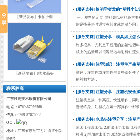
自动化。在塑料工业迅速发展的今天，
[服务支持] 给初学者发的“塑料小知识
多的机种之一。 我国塑料加工企业星
【新品发布】卡扣护套
几年来，我国塑机行业的技术进步十分
一、塑料的定义 塑料是以树脂為主要
脂是指受热时通常有转化或熔融范围，
的，也是最重要的成分。广义地讲，在
[服务支持] 注塑分享：模具温度怎
的分类，一般分类如下： 1．按塑料
料
许多模具，尤其是工程用的热塑性塑料
机上的热量可以很容易地与射料缸流失
道模具，尝试减少热流道部分和冷却了
[服务支持] 注塑知识：注塑件产
描述：注塑件或注塑件的某些部分变了
【新品发布】8类水晶头
的补救方法：
联系胜高
[服务支持] 注塑分享：注塑机安全
广东胜高技术股份有限公司
注塑机是属一种高压、快速动作，同时
电 话：
0769-87076568
遗憾终身。注塑机在每一部操作中都带
传真：
0769-87076565
[服务支持] 水晶头注塑分享：注塑
Q Q：
原因 1.模温太低. 2.射出压力太低. 3.
地址：
广东省东莞市万江街道创新
模温 2)增加射出压力 3)清除或修理漏
路9号