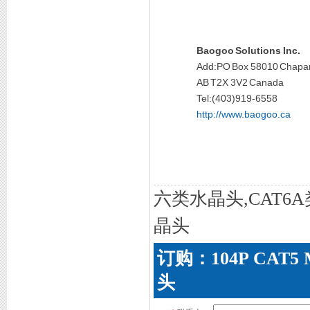
Baogoo Solutions Inc.
Add:PO Box 58010 Chaparr
AB T2X 3V2 Canada
Tel:(403)919-6558
http://www.baogoo.ca
六类水晶头,CAT6
晶头
订购：104P CAT
头