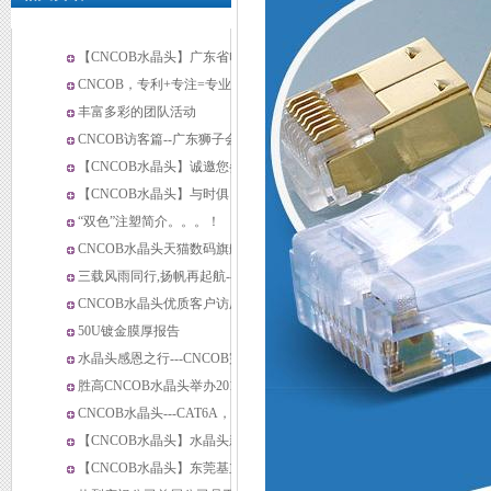
【CNCOB水晶头】广东省电
线电缆行业协会一行来公司考
CNCOB，专利+专注=专业---
察交流
水晶头专利篇
丰富多彩的团队活动
CNCOB访客篇--广东狮子会来
我司参观纪实
【CNCOB水晶头】诚邀您参
加2019年环球资源（Global
【CNCOB水晶头】与时俱
sources）香港电子展
进、与时俱新---水晶头护套新
“双色”注塑简介。。。！
专利证书3
品推荐
CNCOB水晶头天猫数码旗舰
店
三载风雨同行,扬帆再起航--
CNCOB员工大会暨厂庆纪实
CNCOB水晶头优质客户访厂
（二）
纪实---海盈电子
50U镀金膜厚报告
水晶头感恩之行---CNCOB完
美演绎感恩的心
胜高CNCOB水晶头举办2014
年度公司尾牙
CNCOB水晶头---CAT6A，比
CAT6更上一层楼
【CNCOB水晶头】水晶头新
篇章---客户豪利仕来访
【CNCOB水晶头】东莞基立