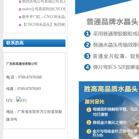
CNCOB
线缆高层一行来我公司参观考
热烈庆祝公司首届公司员工大
察
会圆满成功
molex公司高层到访CNCOB水
商标注册证
晶头
新年开门红---CNCOB水晶头
2015年春节开工仪式
【CNCOB水晶头】热烈祝贺
胜高成立九周年“扎根九载 匠
心筑梦”庆典活动圆满落幕
联系胜高
广东胜高通信有限公司
电 话：
0769-87076568
传真：
0769-87076565
优秀民营企业主
Q Q：
地址：
广东省东莞市万江街道坝新
路38号