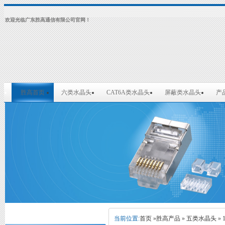
欢迎光临广东胜高通信有限公司官网！
胜高首页
六类水晶头
CAT6A类水晶头
屏蔽类水晶头
产
当前位置:
首页
»
胜高产品
»
五类水晶头
»